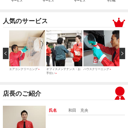
サービス
サービス
サービス
その他
人気のサービス
）
エアコンクリーニング
オフィスメンテナンス・お
ハウスクリーニング
引っ
＞
＞
＞
手伝い
＞
店長のご紹介
氏名
和田 充央