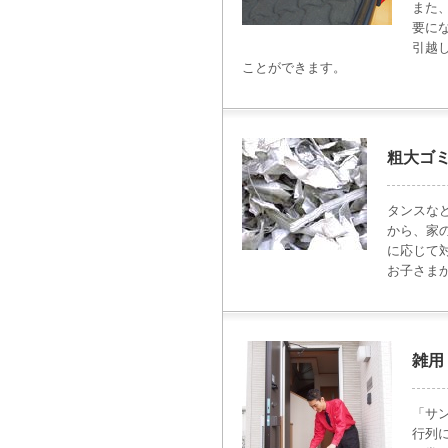
また
要に
引越
ことができます。
粗大ゴ
タンスな
から、家
に応じて
お子さま
雑用
「サ
行列