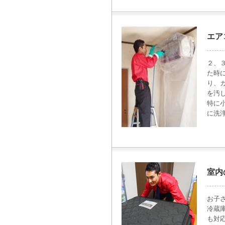
エア
２、
た時
り、
を汚
特に
に洗
室内
お子
冷蔵
も対