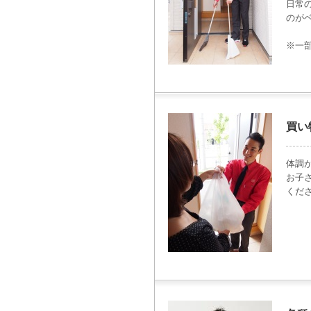
日常
のが
※一
買い
体調
お子
くだ