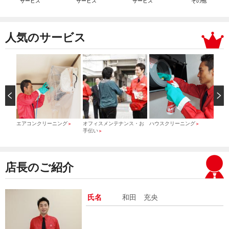
サービス
サービス
サービス
その他
人気のサービス
）
エアコンクリーニング
オフィスメンテナンス・お
ハウスクリーニング
引っ
＞
＞
＞
手伝い
＞
店長のご紹介
氏名
和田 充央