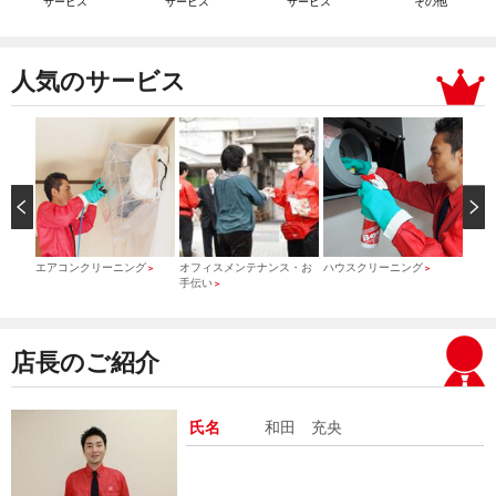
サービス
サービス
サービス
その他
人気のサービス
）
エアコンクリーニング
オフィスメンテナンス・お
ハウスクリーニング
引っ
＞
＞
＞
手伝い
＞
店長のご紹介
氏名
和田 充央