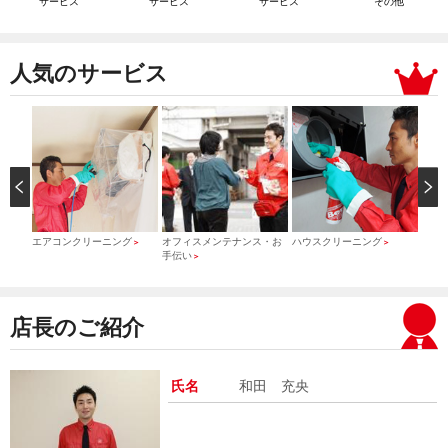
サービス
サービス
サービス
その他
人気のサービス
）
エアコンクリーニング
オフィスメンテナンス・お
ハウスクリーニング
引っ
＞
＞
＞
手伝い
＞
店長のご紹介
氏名
和田 充央