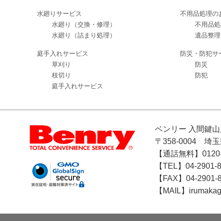
水廻りサービス
不用品処理の
水廻り（交換・修理）
不用品処
水廻り（詰まり処理）
遺品整理
庭手入れサービス
防災・防犯サ
草刈り
防災
枝切り
防犯
庭手入れサービス
ベンリー 入間鍵山
〒358-0004 
【通話無料】0120-7
【TEL】04-2901-8
【FAX】04-2901-
【MAIL】irumakag