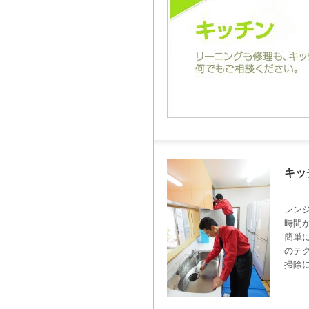
キッ
レン
時間
簡単
のテ
掃除