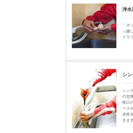
浄水
「ネ
っ越
トラ
シン
シン
の交
蛇口
ース
水栓
きま