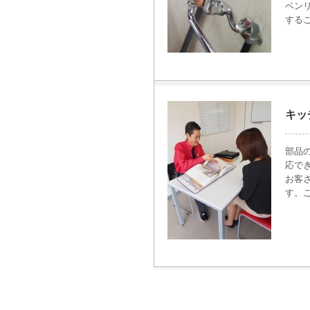
ベン
する
キッ
部品
応で
お客
す。