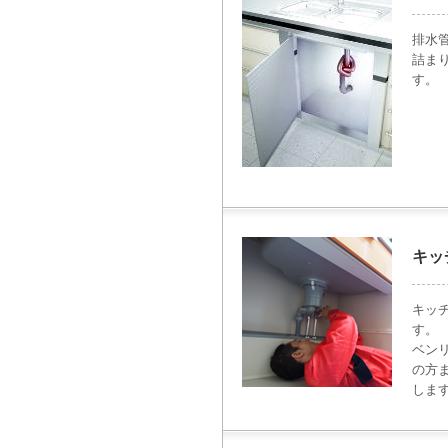
排水
詰ま
す。
キッ
キッ
す。
ベン
の方
しま