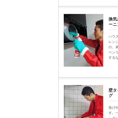
換気
ーニ
ハウ
レン
の。
ベン
する
壁タ
グ
焦げ
す。