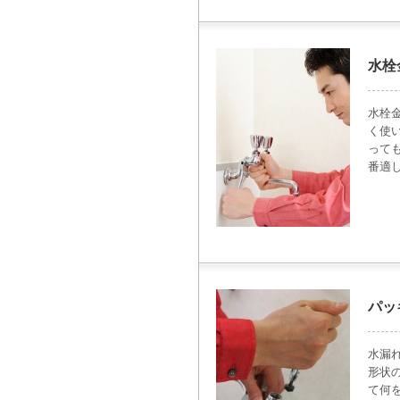
水栓
水栓
く使
って
番適
パッ
水漏
形状
て何