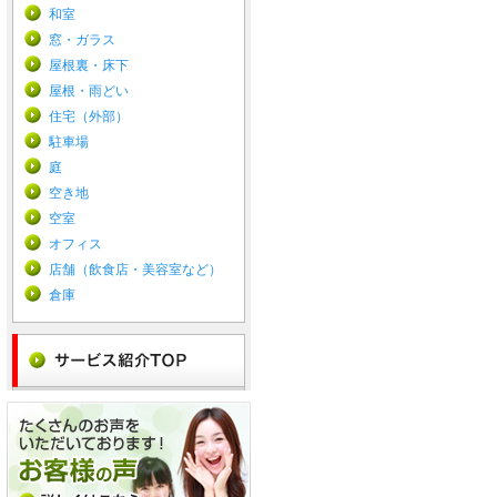
和室
窓・ガラス
屋根裏・床下
屋根・雨どい
住宅（外部）
駐車場
庭
空き地
空室
オフィス
店舗（飲食店・美容室など）
倉庫