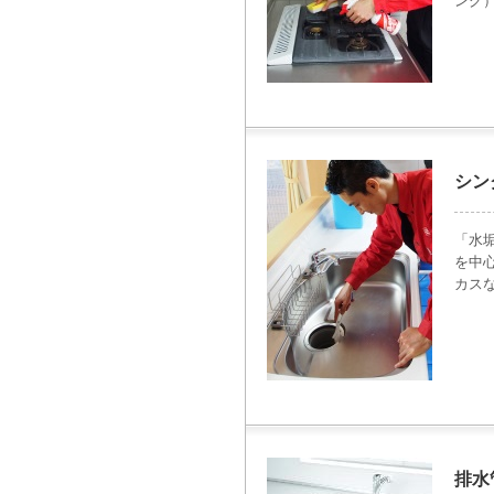
ング
シン
「水
を中
カス
排水